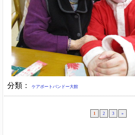
分類：
ケアポートバンドー大館
1
2
3
»