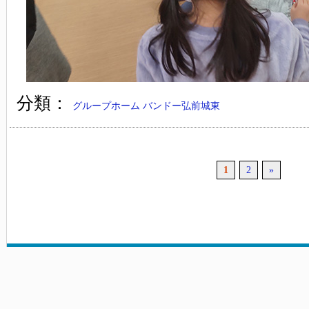
分類：
グループホーム バンドー弘前城東
1
2
»