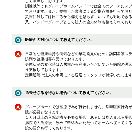
して訓練しております。
訓練以外でもグループホームバンドーでは全てのフロアにス
ております。また、提携した業者による定期点検を行ってお
災害に対しては日ごろから備えを怠らず、いつでも対応でき
又、バンドーグループとして法人の協力体制も整えられてお
医療面の対応について教えてください。
日常的な健康維持や病気などの早期発見のために訪問看護ス
訪問や健康指導を受けております。
身体状況の変化時は入居前から利用いただいていた病院の医
う支援しております。
定期通院は法人の車両による送迎でスタッフが付添いたしま
退去せざるを得ない場合について教えてください。
グループホームでは医療行為が行われません。常時医療行為
院が必要となります。
１カ月以上の入院治療が必要な場合、あるいは見込まれる場
病院での治療後、改めて申込みいただいてホームへ戻ってく
設の紹介も行っております。