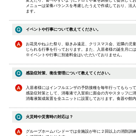
変えたり、食べやすいようにトロミや量を調整して提供して
メニューは栄養バランスを考慮したうえで作成しており、法
ます。
イベントや行事について教えてください。
お花見やねぷた祭り、嶽きみ遠足、クリスマス会、近隣の児
じられる行事を行っております。また、入居者様の誕生月に
※イベントや行事に別途料金はいただいておりません。
感染症対策、衛生管理について教えてください。
入居者様にはインフルエンザの予防接種を毎年行ってもらっ
感染症対策として、消毒液で入室前に面会の方やスタッフに
消毒液製成装置を全ユニットに設置しております。食器や館
火災時や災害時の対応は？
グループホームバンドーでは全施設が年に２回以上の消防訓