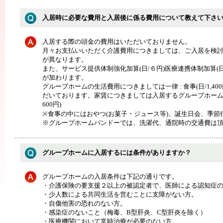
入居時に必要な費用と入居後に係る費用について教えて下さ
入居する際の頭金の費用はいただいておりません。
月々お支払いいただく介護費用につきましては、ご入居を検
が異なります。
また、サービス提供体制強化加算(日/６円)医療連携体制加算(日/3
が加わります。
グループホームの生活費用につきましては一律 : 食事(日/1,400
だいております。家賃につきましては入居するグループホームに
600円)
※食事の中にはおやつ(お菓子・ジュース等)、誕生日会、季
※グループホームバンドーでは、洗濯代、通院時の交通費は
グループホームに入居するには条件がありますか？
グループホームの入居条件は下記の通りです。
・介護保険の要支援２以上の被認定者で、医師による認知症
・少人数による共同生活を営むことに支障がない方。
・自傷他害の恐れのない方。
・感染症のないこと（梅毒、B型肝炎、C型肝炎を除く）
・医療機関において常時治療が必要のない方。