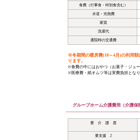
食費（行事食・特別食含む）
水道・光熱費
家賃
洗濯代
通院時の交通費
※冬期間の暖房費(10～4月)の利用額は
ります。
※食費の中にはおやつ（お菓子・ジュ
※医療費・紙オムツ等は実費負担とな
グループホーム介護費用（介護保
要 介 護 度
要支援 2