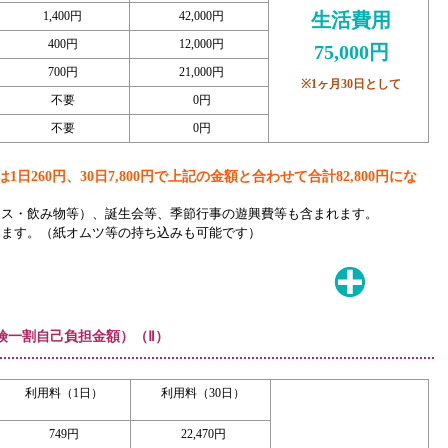
1,400円
42,000円
生活費用
400円
12,000円
75,000円
700円
21,000円
※1ヶ月30日として
不要
0円
不要
0円
1日260円、30日7,800円で上記の金額と合わせて合計82,800円にな
ース・飲み物等）、誕生会等、季節行事の遊興費等も含まれます。
ります。（紙オムツ等の持ち込みも可能です）
険一割自己負担金額）（Ⅱ）
利用料（1日）
利用料（30日）
749円
22,470円